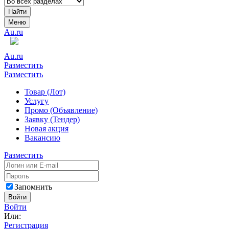
Найти
Меню
Au.ru
Au.ru
Разместить
Разместить
Товар (Лот)
Услугу
Промо (Объявление)
Заявку (Тендер)
Новая акция
Вакансию
Разместить
Запомнить
Войти
Войти
Или:
Регистрация