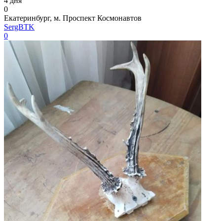
4 дня
0
Екатеринбург, м. Проспект Космонавтов
SergBTK
0