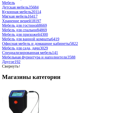
Мебель
Детская мебель
35684
Кухонная мебель
20114
Мягкая мебель
16417
Хранение вещей
18197
Мебель для гостиной
8669
Мебель для спальни
84869
Мебель для прихожей
4300
Мебель для ванной комнаты
6419
Офисная мебель и домашние кабинеты
5822
Мебель для сада, дачи
3029
Специализированная мебель
141
Мебельная фурнитура и наполнители
3588
Другое
192
Свернуть
↑
Магазины категории