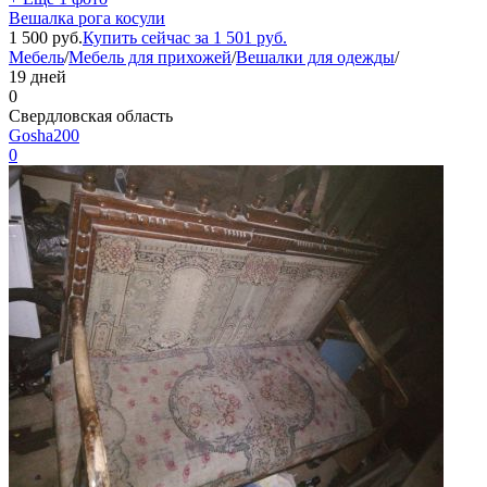
Вешалка рога косули
1 500
руб.
Купить сейчас за
1 501
руб.
Мебель
/
Мебель для прихожей
/
Вешалки для одежды
/
19 дней
0
Свердловская область
Gosha200
0