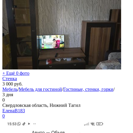
+ Ещё 0 фото
Стенка
3 000
руб.
Мебель
/
Мебель для гостиной
/
Гостиные, стенки, горки
/
3 дня
0
Свердловская область, Нижний Тагил
ЕленаВ183
0