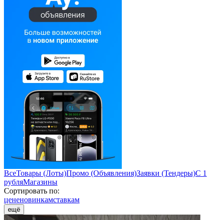
Все
Товары (Лоты)
Промо (Объявления)
Заявки (Тендеры)
С 1
рубля
Магазины
Сортировать по:
цене
новинкам
ставкам
ещё