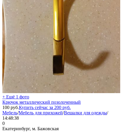
+ Ещё 1 фото
Крючок металлический позолоченный
100
руб.
Купить сейчас за
200
руб.
Мебель
/
Мебель для прихожей
/
Вешалки для одежды
/
14:48:38
0
Екатеринбург, м. Бажовская